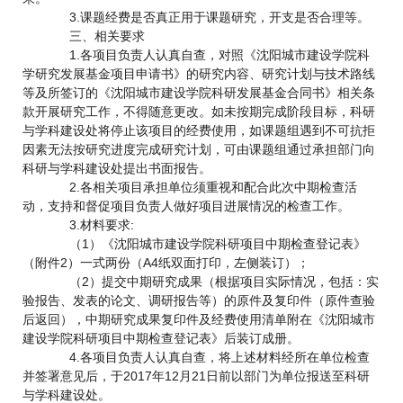
3.课题经费是否真正用于课题研究，开支是否合理等。
三、相关要求
1.各项目负责人认真自查，对照《沈阳城市建设学院科
学研究发展基金项目申请书》的研究内容、研究计划与技术路线
等及所签订的《沈阳城市建设学院科研发展基金合同书》相关条
款开展研究工作，不得随意更改。如未按期完成阶段目标，科研
与学科建设处将停止该项目的经费使用，如课题组遇到不可抗拒
因素无法按研究进度完成研究计划，可由课题组通过承担部门向
科研与学科建设处提出书面报告。
2.各相关项目承担单位须重视和配合此次中期检查活
动，支持和督促项目负责人做好项目进展情况的检查工作。
3.材料要求:
（1）《沈阳城市建设学院科研项目中期检查登记表》
（附件2）一式两份（A4纸双面打印，左侧装订）；
（2）提交中期研究成果（根据项目实际情况，包括：实
验报告、发表的论文、调研报告等）的原件及复印件（原件查验
后返回），中期研究成果复印件及经费使用清单附在《沈阳城市
建设学院科研项目中期检查登记表》后装订成册。
4.各项目负责人认真自查，将上述材料经所在单位检查
并签署意见后，于2017年12月21日前以部门为单位报送至科研
与学科建设处。